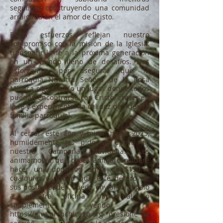
seguimos construyendo una comunidad
arraigada en el amor de Cristo.
Estos esfuerzos reflejan nuestro
compromiso con la misión de la Iglesia:
transmitir la fe a la próxima generación
en un mundo lleno de desafíos. Nos
esforzamos por asegurar que la
parroquia Nuestra Señora de la Rosa
Mística siga siendo un lugar donde todos
puedan encontrarse con Cristo, crecer en
la fe y experimentar la calidez de nuestra
familia parroquial.
Al cerrar este año y mirar hacia 2025,
humildemente les pido su apoyo en
nuestra Campaña Navideña. Les
animamos a que cada familia considere
hacer una donación única de $150 o
cualquier cantidad que esté dentro de
sus posibilidades. Puede enviar su regalo
a nuestra oficina parroquial, o
simplemente yendo a
https://give.archchicago.org
presione la