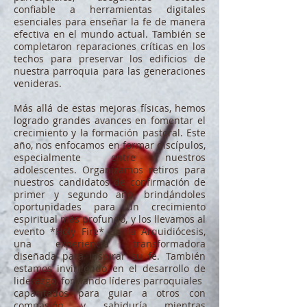
confiable a herramientas digitales
esenciales para enseñar la fe de manera
efectiva en el mundo actual. También se
completaron reparaciones críticas en los
techos para preservar los edificios de
nuestra parroquia para las generaciones
venideras.
Más allá de estas mejoras físicas, hemos
logrado grandes avances en fomentar el
crecimiento y la formación pastoral. Este
año, nos enfocamos en formar discípulos,
especialmente entre nuestros
adolescentes. Organizamos retiros para
nuestros candidatos de confirmación de
primer y segundo año, brindándoles
oportunidades para un crecimiento
espiritual más profundo, y los llevamos al
evento *Holy Fire* de la Arquidiócesis,
una experiencia transformadora
diseñada para inspirar su fe. También
estamos invirtiendo en el desarrollo de
liderazgo, formando líderes parroquiales
capacitados para guiar a otros con
compasión y sabiduría mientras