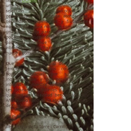
DONAR
sección
y vaya a la sección dar a
una parroquia y encuéntrenos en la
selección de una parroquia. Su
generosidad nos permite atender las
necesidades espirituales y físicas de
nuestra parroquia mientras construimos
una base sólida para el futuro. Juntos,
podemos asegurar que nuestra
parroquia continúe siendo un lugar
vibrante de culto, formación y servicio a
nuestra comunidad.
Que la alegría y la paz de esta santa
temporada llenen sus corazones y
hogares. Gracias por su apoyo
inquebrantable y por ser una parte
integral de nuestra familia parroquial.
Les deseamos a ustedes y a sus seres
queridos una Navidad bendecida y un
Año Nuevo lleno de la abundante gracia
de Dios.
En el amor de Cristo,
Rev. Sergio de la Torre - Carrillo